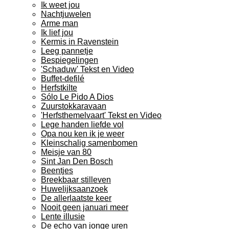
Ik weet jou
Nachtjuwelen
Arme man
Ik lief jou
Kermis in Ravenstein
Leeg pannetje
Bespiegelingen
'Schaduw' Tekst en Video
Buffet-defilé
Herfstkilte
Sólo Le Pido A Dios
Zuurstokkaravaan
'Herfsthemelvaart' Tekst en Video
Lege handen liefde vol
Opa nou ken ik je weer
Kleinschalig samenbomen
Meisje van 80
Sint Jan Den Bosch
Beentjes
Breekbaar stilleven
Huwelijksaanzoek
De allerlaatste keer
Nooit geen januari meer
Lente illusie
De echo van jonge uren