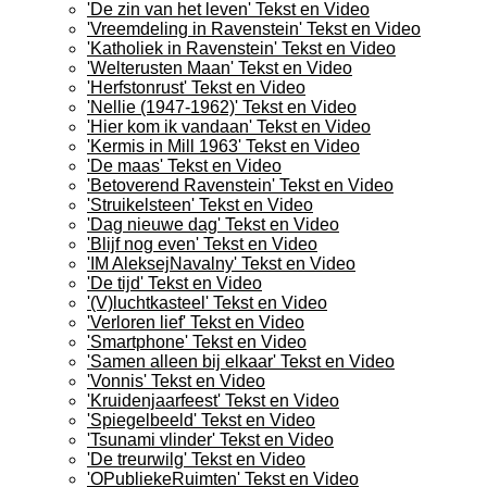
'De zin van het leven' Tekst en Video
'Vreemdeling in Ravenstein' Tekst en Video
'Katholiek in Ravenstein' Tekst en Video
'Welterusten Maan' Tekst en Video
'Herfstonrust' Tekst en Video
'Nellie (1947-1962)' Tekst en Video
'Hier kom ik vandaan' Tekst en Video
'Kermis in Mill 1963' Tekst en Video
'De maas' Tekst en Video
'Betoverend Ravenstein' Tekst en Video
'Struikelsteen' Tekst en Video
'Dag nieuwe dag' Tekst en Video
'Blijf nog even' Tekst en Video
'IM AleksejNavalny' Tekst en Video
'De tijd' Tekst en Video
'(V)luchtkasteel' Tekst en Video
'Verloren lief' Tekst en Video
'Smartphone' Tekst en Video
'Samen alleen bij elkaar' Tekst en Video
'Vonnis' Tekst en Video
'Kruidenjaarfeest' Tekst en Video
'Spiegelbeeld' Tekst en Video
'Tsunami vlinder' Tekst en Video
'De treurwilg' Tekst en Video
'OPubliekeRuimten' Tekst en Video