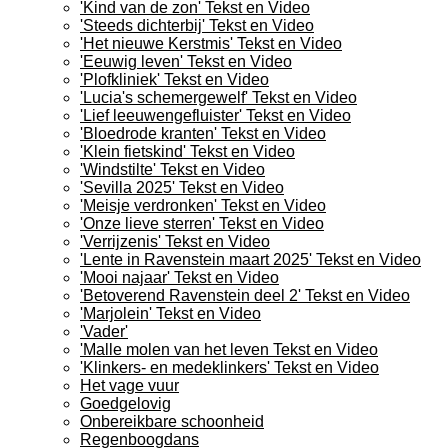
'Kind van de zon' Tekst en Video
'Steeds dichterbij' Tekst en Video
'Het nieuwe Kerstmis' Tekst en Video
'Eeuwig leven' Tekst en Video
'Plofkliniek' Tekst en Video
'Lucia's schemergewelf' Tekst en Video
'Lief leeuwengefluister' Tekst en Video
'Bloedrode kranten' Tekst en Video
'Klein fietskind' Tekst en Video
'Windstilte' Tekst en Video
'Sevilla 2025' Tekst en Video
'Meisje verdronken' Tekst en Video
'Onze lieve sterren' Tekst en Video
'Verrijzenis' Tekst en Video
'Lente in Ravenstein maart 2025' Tekst en Video
'Mooi najaar' Tekst en Video
'Betoverend Ravenstein deel 2' Tekst en Video
'Marjolein' Tekst en Video
'Vader'
'Malle molen van het leven Tekst en Video
'Klinkers- en medeklinkers' Tekst en Video
Het vage vuur
Goedgelovig
Onbereikbare schoonheid
Regenboogdans