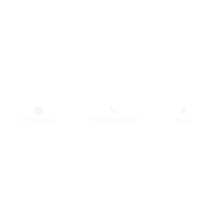
E-mailadres
Telefoonnummer
Kaart