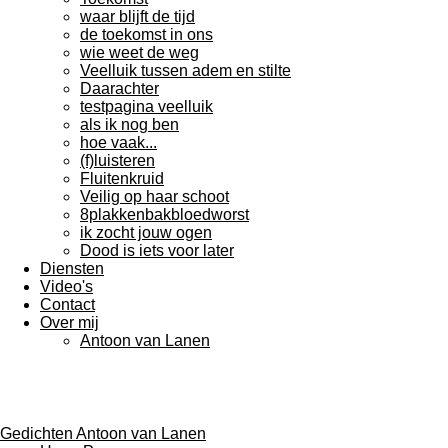
waar blijft de tijd
de toekomst in ons
wie weet de weg
Veelluik tussen adem en stilte
Daarachter
testpagina veelluik
als ik nog ben
hoe vaak...
(f)luisteren
Fluitenkruid
Veilig op haar schoot
8plakkenbakbloedworst
ik zocht jouw ogen
Dood is iets voor later
Diensten
Video's
Contact
Over mij
Antoon van Lanen
Gedichten Antoon van Lanen