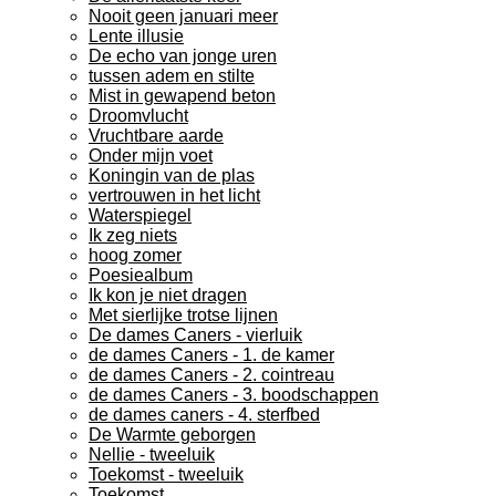
Nooit geen januari meer
Lente illusie
De echo van jonge uren
tussen adem en stilte
Mist in gewapend beton
Droomvlucht
Vruchtbare aarde
Onder mijn voet
Koningin van de plas
vertrouwen in het licht
Waterspiegel
Ik zeg niets
hoog zomer
Poesiealbum
Ik kon je niet dragen
Met sierlijke trotse lijnen
De dames Caners - vierluik
de dames Caners - 1. de kamer
de dames Caners - 2. cointreau
de dames Caners - 3. boodschappen
de dames caners - 4. sterfbed
De Warmte geborgen
Nellie - tweeluik
Toekomst - tweeluik
Toekomst