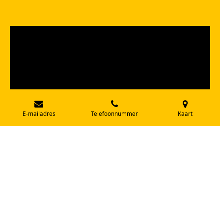
E-mailadres
Telefoonnummer
Kaart
Een mens kan zo blij worden van een onverwachte
fijne gebeurtenis.
Een in fantasie gemaakte lentedag voor het koude
volk