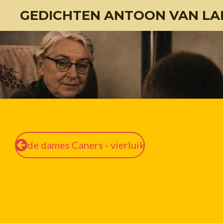
GEDICHTEN ANTOON VAN LA
Ga
direct
naar
de
hoofdinhoud
de dames Caners - vierluik