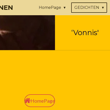
NEN
HomePage
GEDICHTEN
‘Vonnis'
HomePage