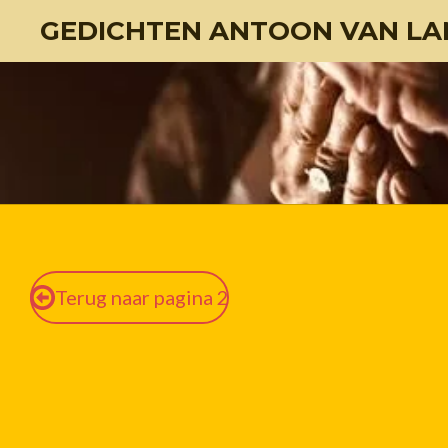
GEDICHTEN ANTOON VAN LA
Ga
direct
naar
de
hoofdinhoud
Terug naar pagina 2