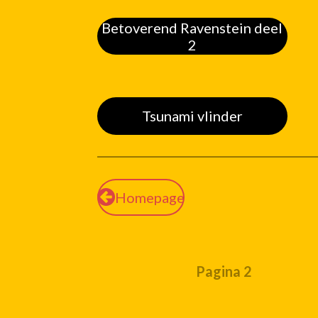
Betoverend Ravenstein deel
2
Tsunami vlinder
Homepage
Pagina 2