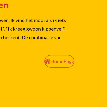
en
n. Ik vind het mooi als ik iets
oel". "Ik kreeg gwoon kippenvel".
f in herkent. De combinatie van
HomePage