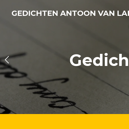
Ga
GEDICHTEN ANTOON VAN LA
direct
naar
de
hoofdinhoud
Gedich