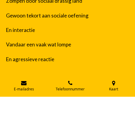
Zompen door sociaal drassig land
Gewoon tekort aan sociale oefening
En interactie
Vandaar een vaak wat lompe
En agressieve reactie
De publieke ruimten zijn verschraald
E-mailadres
Telefoonnummer
Kaart
Allerlei menselijke
contactmomenten weggehaald
Menselijke ontmoetingen