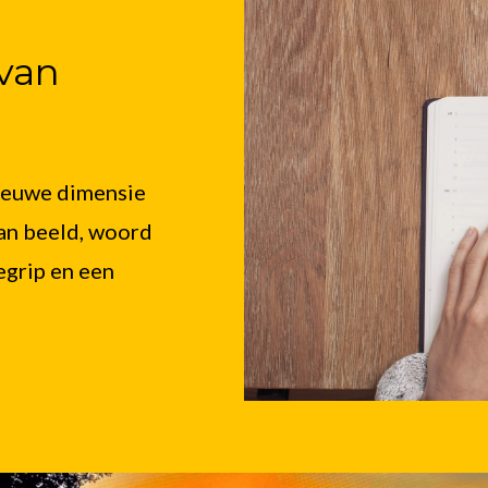
van
nieuwe dimensie
an beeld, woord
egrip en een