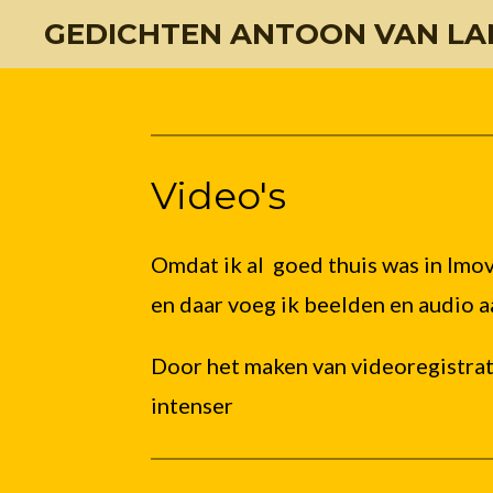
GEDICHTEN ANTOON VAN LA
Ga
direct
naar
de
Video's
hoofdinhoud
Omdat ik al goed thuis was in Imo
en daar voeg ik beelden en audio a
Door het maken van videoregistrat
intenser