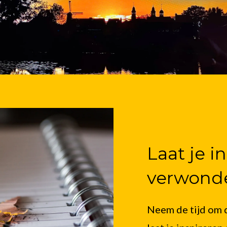
Laat je i
verwond
Neem de tijd om d