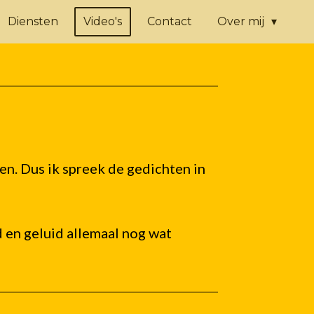
Diensten
Video's
Contact
Over mij
en. Dus ik spreek de gedichten in
 en geluid allemaal nog wat