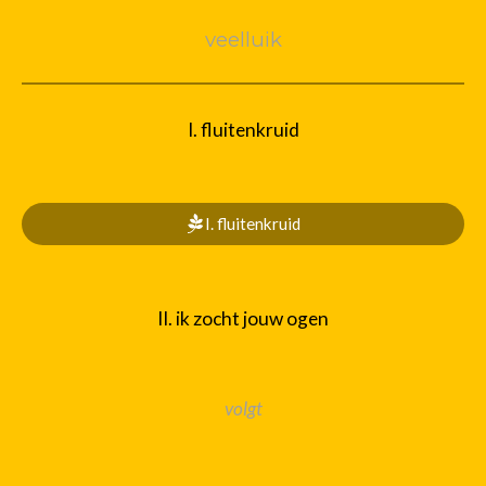
veelluik
I. fluitenkruid
I. fluitenkruid
II. ik zocht jouw ogen
volgt