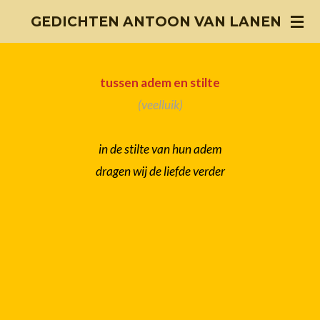
Ga
GEDICHTEN ANTOON VAN LANEN
direct
naar
tussen adem en stilte
de
(veelluik)
hoofdinhoud
in de stilte van hun adem
dragen wij de liefde verder